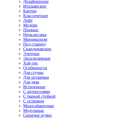
Дизайнерские
Итальянские
Кантри
Классические
Лофт
Модерн
Прованс
Неоклассика
Минимализм
Под старину
Скандинавские
Элитные
Эксклюзивные
Хай-тек
Особенности
Для студии
Для хрущевки
Для дачи
Встроенные
С антресолями
С барной стойкой
С островом
Малогабаритные
Модульные
Скрытые ручки