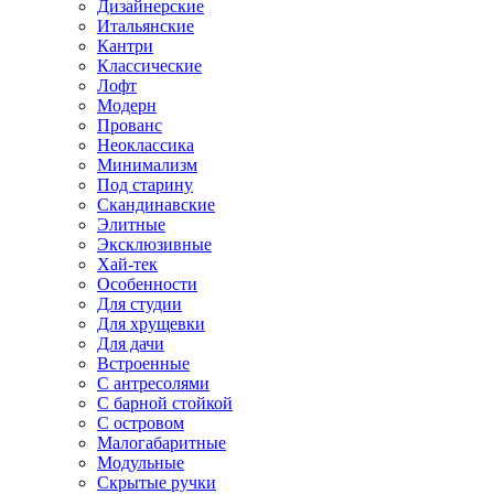
Дизайнерские
Итальянские
Кантри
Классические
Лофт
Модерн
Прованс
Неоклассика
Минимализм
Под старину
Скандинавские
Элитные
Эксклюзивные
Хай-тек
Особенности
Для студии
Для хрущевки
Для дачи
Встроенные
С антресолями
С барной стойкой
С островом
Малогабаритные
Модульные
Скрытые ручки