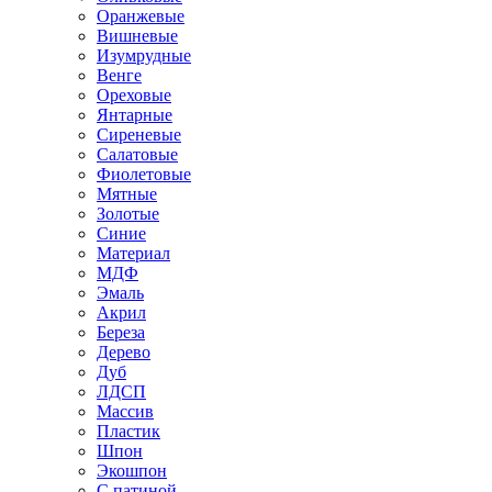
Оранжевые
Вишневые
Изумрудные
Венге
Ореховые
Янтарные
Сиреневые
Салатовые
Фиолетовые
Мятные
Золотые
Синие
Материал
МДФ
Эмаль
Акрил
Береза
Дерево
Дуб
ЛДСП
Массив
Пластик
Шпон
Экошпон
С патиной