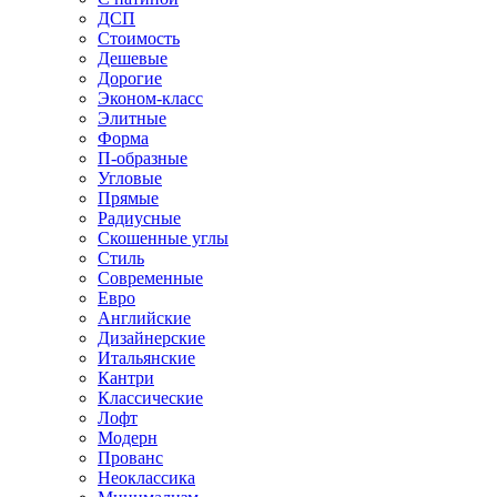
ДСП
Стоимость
Дешевые
Дорогие
Эконом-класс
Элитные
Форма
П-образные
Угловые
Прямые
Радиусные
Скошенные углы
Стиль
Современные
Евро
Английские
Дизайнерские
Итальянские
Кантри
Классические
Лофт
Модерн
Прованс
Неоклассика