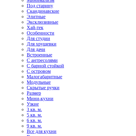
Минимализм
Под старину
Скандинавские
Элитные
Эксклюзивные
Хай-тек
Особенности
Для студии
Для хрущевки
Для дачи
Встроенные
С антресолями
С барной стойкой
С островом
Малогабаритные
Модульные
Скрытые ручки
Размер
Мини-кухни
Узкие
3 кв. м.
5 кв. м.
6 кв. м.
9 кв. м.
Все для кухни