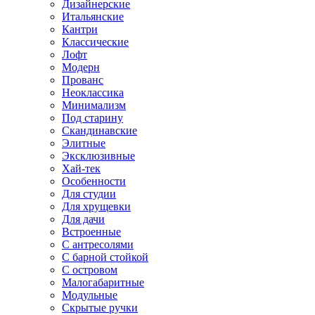
Дизайнерские
Итальянские
Кантри
Классические
Лофт
Модерн
Прованс
Неоклассика
Минимализм
Под старину
Скандинавские
Элитные
Эксклюзивные
Хай-тек
Особенности
Для студии
Для хрущевки
Для дачи
Встроенные
С антресолями
С барной стойкой
С островом
Малогабаритные
Модульные
Скрытые ручки