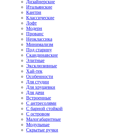
Дизайнерские
Итальянские
Кантри
Классические
Лофт
Модерн
Прованс
Неоклассика
Минимализм
Под старину
Скандинавские
Элитные
Эксклюзивные
Хай-тек
Особенности
Для студии
Для хрущевки
Для дачи
Встроенные
С антресолями
С барной стойкой
С островом
Малогабаритные
Модульные
Скрытые ручки