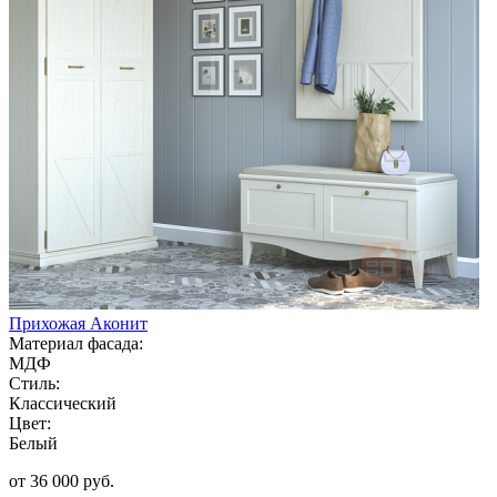
Прихожая Аконит
Материал фасада:
МДФ
Стиль:
Классический
Цвет:
Белый
от 36 000 руб.