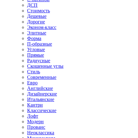
ДСП
Стоимость
Дешевые
Дорогие
Эконом-класс
Элитные
Форма
П-образные
Угловые
Прямые
Радиусные
Скошенные углы
Стиль
Современные
Евро
Английские
Дизайнерские
Итальянские
Кантри
Классические
Лофт
Модерн
Прованс
Неоклассика