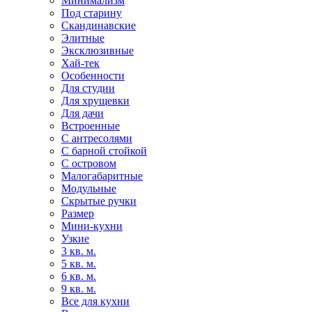
Минимализм
Под старину
Скандинавские
Элитные
Эксклюзивные
Хай-тек
Особенности
Для студии
Для хрущевки
Для дачи
Встроенные
С антресолями
С барной стойкой
С островом
Малогабаритные
Модульные
Скрытые ручки
Размер
Мини-кухни
Узкие
3 кв. м.
5 кв. м.
6 кв. м.
9 кв. м.
Все для кухни