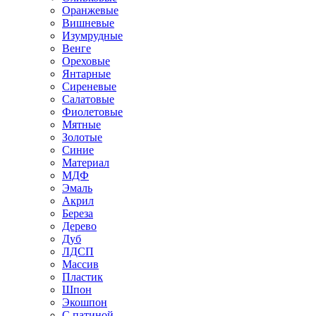
Оранжевые
Вишневые
Изумрудные
Венге
Ореховые
Янтарные
Сиреневые
Салатовые
Фиолетовые
Мятные
Золотые
Синие
Материал
МДФ
Эмаль
Акрил
Береза
Дерево
Дуб
ЛДСП
Массив
Пластик
Шпон
Экошпон
С патиной