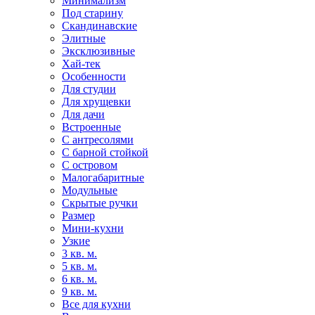
Минимализм
Под старину
Скандинавские
Элитные
Эксклюзивные
Хай-тек
Особенности
Для студии
Для хрущевки
Для дачи
Встроенные
С антресолями
С барной стойкой
С островом
Малогабаритные
Модульные
Скрытые ручки
Размер
Мини-кухни
Узкие
3 кв. м.
5 кв. м.
6 кв. м.
9 кв. м.
Все для кухни