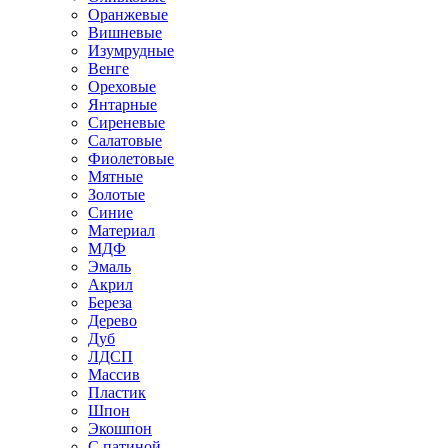
Оранжевые
Вишневые
Изумрудные
Венге
Ореховые
Янтарные
Сиреневые
Салатовые
Фиолетовые
Мятные
Золотые
Синие
Материал
МДФ
Эмаль
Акрил
Береза
Дерево
Дуб
ЛДСП
Массив
Пластик
Шпон
Экошпон
С патиной