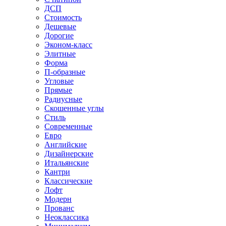
ДСП
Стоимость
Дешевые
Дорогие
Эконом-класс
Элитные
Форма
П-образные
Угловые
Прямые
Радиусные
Скошенные углы
Стиль
Современные
Евро
Английские
Дизайнерские
Итальянские
Кантри
Классические
Лофт
Модерн
Прованс
Неоклассика