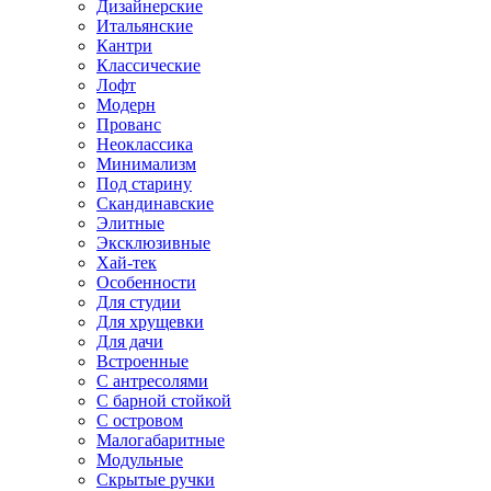
Дизайнерские
Итальянские
Кантри
Классические
Лофт
Модерн
Прованс
Неоклассика
Минимализм
Под старину
Скандинавские
Элитные
Эксклюзивные
Хай-тек
Особенности
Для студии
Для хрущевки
Для дачи
Встроенные
С антресолями
С барной стойкой
С островом
Малогабаритные
Модульные
Скрытые ручки