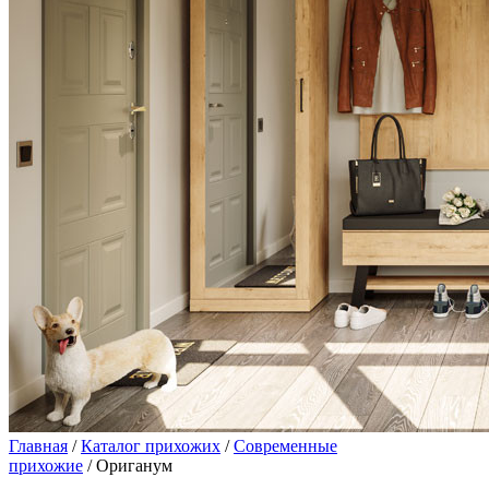
Главная
/
Каталог прихожих
/
Современные
прихожие
/ Ориганум