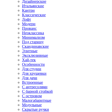
Дизайнерские
Итальянские
Кантри
Классические
Лофт
Модерн
Прованс
Неоклассика
Минимализм
Под старину
Скандинавские
Элитные
Эксклюзивные
Хай-тек
Особенности
Для студии
Для хрущевки
Для дачи
Встроенные
С антресолями
С барной стойкой
С островом
Малогабаритные
Модульные
Скрытые ручки