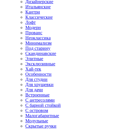
Дизайнерские
Итальянские
Кантри
Классические
Лофт
Модерн
Прованс
Неоклассика
Минимализм
Под старину
Скандинавские
Элитные
Эксклюзивные
Хай-тек
Особенности
Для студии
Для хрущевки
Для дачи
Встроенные
С антресолями
С барной стойкой
С островом
Малогабаритные
Модульные
Скрытые ручки