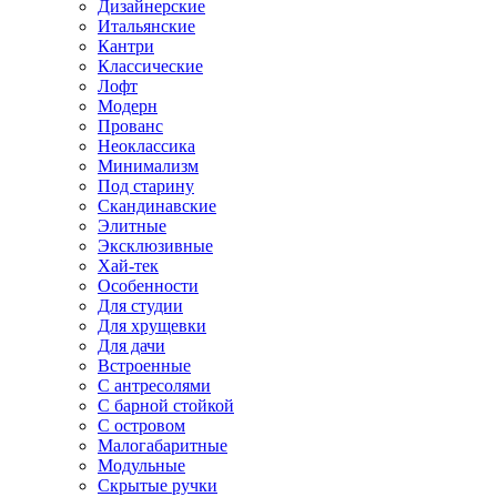
Дизайнерские
Итальянские
Кантри
Классические
Лофт
Модерн
Прованс
Неоклассика
Минимализм
Под старину
Скандинавские
Элитные
Эксклюзивные
Хай-тек
Особенности
Для студии
Для хрущевки
Для дачи
Встроенные
С антресолями
С барной стойкой
С островом
Малогабаритные
Модульные
Скрытые ручки