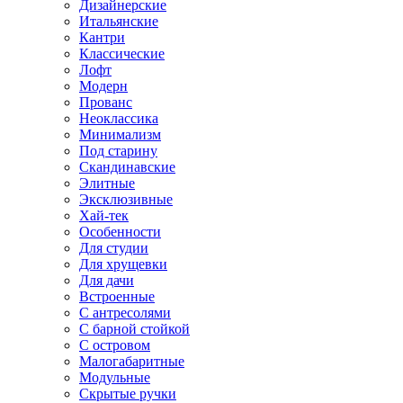
Дизайнерские
Итальянские
Кантри
Классические
Лофт
Модерн
Прованс
Неоклассика
Минимализм
Под старину
Скандинавские
Элитные
Эксклюзивные
Хай-тек
Особенности
Для студии
Для хрущевки
Для дачи
Встроенные
С антресолями
С барной стойкой
С островом
Малогабаритные
Модульные
Скрытые ручки