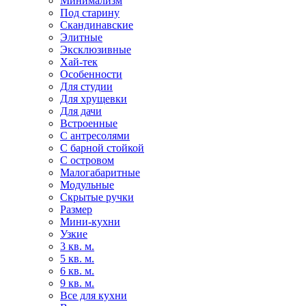
Минимализм
Под старину
Скандинавские
Элитные
Эксклюзивные
Хай-тек
Особенности
Для студии
Для хрущевки
Для дачи
Встроенные
С антресолями
С барной стойкой
С островом
Малогабаритные
Модульные
Скрытые ручки
Размер
Мини-кухни
Узкие
3 кв. м.
5 кв. м.
6 кв. м.
9 кв. м.
Все для кухни