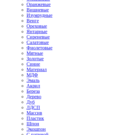
Оранжевые
Вишневые
Изумрудные
Венге
Ореховые
Янтарные
Сиреневые
Салатовые
Фиолетовые
Мятные
Золотые
Синие
Материал
МДФ
Эмаль
Акрил
Береза
Дерево
Дуб
ЛДСП
Массив
Пластик
Шпон
Экошпон
С патиной