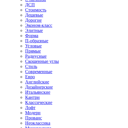
ДСП
Стоимость
Дешевые
Дорогие
Эконом-класс
Элитные
Форма
П-образные
Угловые
Прямые
Радиусные
Скошенные углы
Стиль
Современные
Евро
Английские
Дизайнерские
Итальянские
Кантри
Классические
Лофт
Модерн
Прованс
Неоклассика