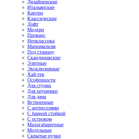
Дизайнерские
Итальянские
Кантри
Классические
Лофт
Модерн
Прованс
Неоклассика
Минимализм
Под старину
Скандинавские
Элитные
Эксклюзивные
Хай-тек
Особенности
Для студии
Для хрущевки
Для дачи
Встроенные
С антресолями
С барной стойкой
С островом
Малогабаритные
Модульные
Скрытые ручки