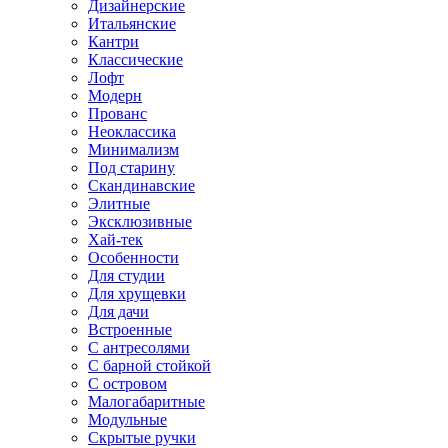
Дизайнерские
Итальянские
Кантри
Классические
Лофт
Модерн
Прованс
Неоклассика
Минимализм
Под старину
Скандинавские
Элитные
Эксклюзивные
Хай-тек
Особенности
Для студии
Для хрущевки
Для дачи
Встроенные
С антресолями
С барной стойкой
С островом
Малогабаритные
Модульные
Скрытые ручки