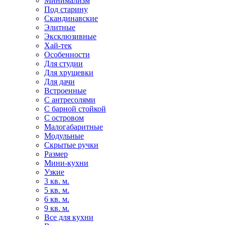
Минимализм
Под старину
Скандинавские
Элитные
Эксклюзивные
Хай-тек
Особенности
Для студии
Для хрущевки
Для дачи
Встроенные
С антресолями
С барной стойкой
С островом
Малогабаритные
Модульные
Скрытые ручки
Размер
Мини-кухни
Узкие
3 кв. м.
5 кв. м.
6 кв. м.
9 кв. м.
Все для кухни