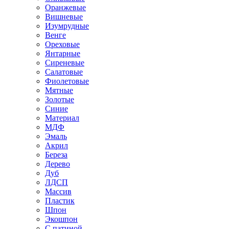
Оранжевые
Вишневые
Изумрудные
Венге
Ореховые
Янтарные
Сиреневые
Салатовые
Фиолетовые
Мятные
Золотые
Синие
Материал
МДФ
Эмаль
Акрил
Береза
Дерево
Дуб
ЛДСП
Массив
Пластик
Шпон
Экошпон
С патиной