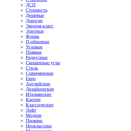
ДСП
Стоимость
Дешевые
Дорогие
Эконом-класс
Элитные
Форма
П-образные
Угловые
Прямые
Радиусные
Скошенные углы
Стиль
Современные
Евро
Английские
Дизайнерские
Итальянские
Кантри
Классические
Лофт
Модерн
Прованс
Неоклассика