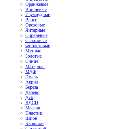
Оранжевые
Вишневые
Изумрудные
Венге
Ореховые
Янтарные
Сиреневые
Салатовые
Фиолетовые
Мятные
Золотые
Синие
Материал
МДФ
Эмаль
Акрил
Береза
Дерево
Дуб
ЛДСП
Массив
Пластик
Шпон
Экошпон
С патиной