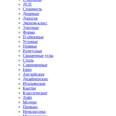
ДСП
Стоимость
Дешевые
Дорогие
Эконом-класс
Элитные
Форма
П-образные
Угловые
Прямые
Радиусные
Скошенные углы
Стиль
Современные
Евро
Английские
Дизайнерские
Итальянские
Кантри
Классические
Лофт
Модерн
Прованс
Неоклассика