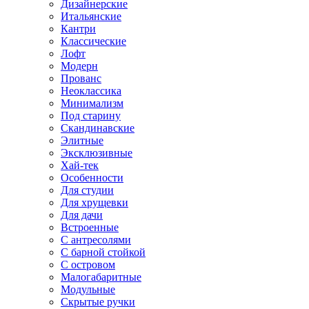
Дизайнерские
Итальянские
Кантри
Классические
Лофт
Модерн
Прованс
Неоклассика
Минимализм
Под старину
Скандинавские
Элитные
Эксклюзивные
Хай-тек
Особенности
Для студии
Для хрущевки
Для дачи
Встроенные
С антресолями
С барной стойкой
С островом
Малогабаритные
Модульные
Скрытые ручки