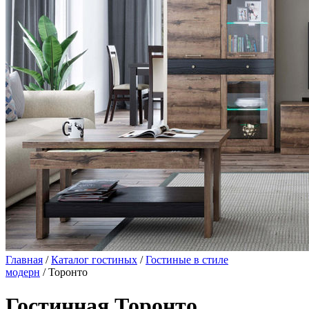
Главная
/
Каталог гостиных
/
Гостиные в стиле
модерн
/ Торонто
Гостинная Торонто