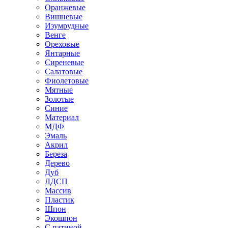
Оранжевые
Вишневые
Изумрудные
Венге
Ореховые
Янтарные
Сиреневые
Салатовые
Фиолетовые
Мятные
Золотые
Синие
Материал
МДФ
Эмаль
Акрил
Береза
Дерево
Дуб
ЛДСП
Массив
Пластик
Шпон
Экошпон
С патиной