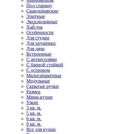
Минимализм
Под старину
Скандинавские
Элитные
Эксклюзивные
Хай-тек
Особенности
Для студии
Для хрущевки
Для дачи
Встроенные
С антресолями
С барной стойкой
С островом
Малогабаритные
Модульные
Скрытые ручки
Размер
Мини-кухни
Узкие
3 кв. м.
5 кв. м.
6 кв. м.
9 кв. м.
Все для кухни