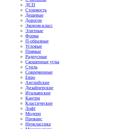
ДСП
Стоимость
Дешевые
Дорогие
Эконом-класс
Элитные
Форма
П-образные
Угловые
Прямые
Радиусные
Скошенные углы
Стиль
Современные
Евро
Английские
Дизайнерские
Итальянские
Кантри
Классические
Лофт
Модерн
Прованс
Неоклассика