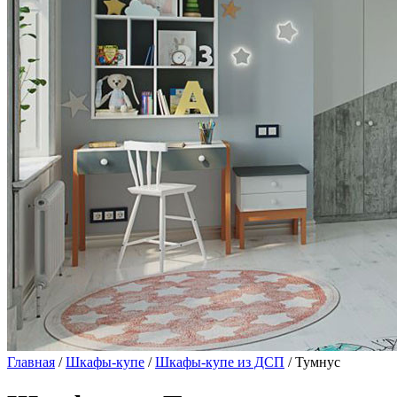
Главная
/
Шкафы-купе
/
Шкафы-купе из ДСП
/ Тумнус