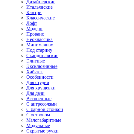
Дизайнерские
Итальянские
Кантри
Классические
Лофт
Модерн
Прованс
Неоклассика
Минимализм
Под старину
Скандинавские
Элитные
Эксклюзивные
Хай-тек
Особенности
Для студии
Для хрущевки
Для дачи
Встроенные
С антресолями
С барной стойкой
С островом
Малогабаритные
Модульные
Скрытые ручки