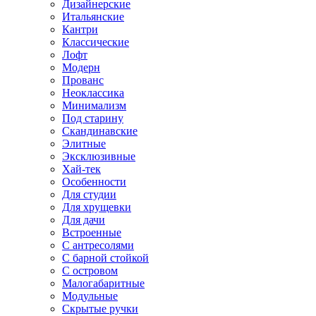
Дизайнерские
Итальянские
Кантри
Классические
Лофт
Модерн
Прованс
Неоклассика
Минимализм
Под старину
Скандинавские
Элитные
Эксклюзивные
Хай-тек
Особенности
Для студии
Для хрущевки
Для дачи
Встроенные
С антресолями
С барной стойкой
С островом
Малогабаритные
Модульные
Скрытые ручки