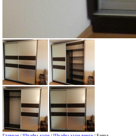
Главная
/
Шкафы-купе
/
Шкафы-купе венге
/ Баярд