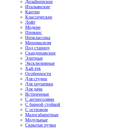
Дизайнерские
Итальянские
Кантри
Классические
Лофт
Модерн
Прованс
Неоклассика
Минимализм
Под старину
Скандинавские
Элитные
Эксклюзивные
Хай-тек
Особенности
Для студии
Для хрущевки
Для дачи
Встроенные
С антресолями
С барной стойкой
С островом
Малогабаритные
Модульные
Скрытые ручки