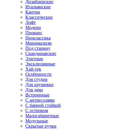
Дизайнерские
Итальянские
Кантри
Классические
Лофт
Модерн
Прованс
Неоклассика
Минимализм
Под старину
Скандинавские
Элитные
Эксклюзивные
Хай-тек
Особенности
Для студии
Для хрущевки
Для дачи
Встроенные
С антресолями
С барной стойкой
С островом
Малогабаритные
Модульные
Скрытые ручки