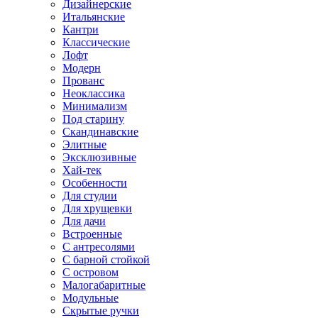
Дизайнерские
Итальянские
Кантри
Классические
Лофт
Модерн
Прованс
Неоклассика
Минимализм
Под старину
Скандинавские
Элитные
Эксклюзивные
Хай-тек
Особенности
Для студии
Для хрущевки
Для дачи
Встроенные
С антресолями
С барной стойкой
С островом
Малогабаритные
Модульные
Скрытые ручки