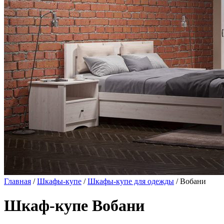
Главная
/
Шкафы-купе
/
Шкафы-купе для одежды
/ Вобани
Шкаф-купе Вобани