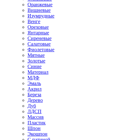
Оранжевые
Вишневые
Изумрудные
Венге
Ореховые
Янтарные
Сиреневые
Салатовые
Фиолетовые
Мятные
Золотые
Синие
Материал
МДФ
Эмаль
Акрил
Береза
Дерево
Дуб
ЛДСП
Массив
Пластик
Шпон
Экошпон
С патиной