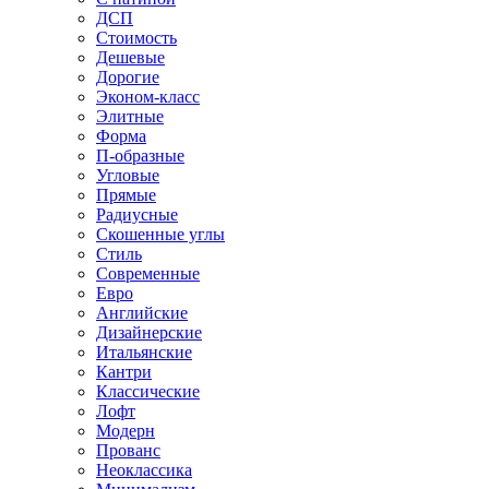
ДСП
Стоимость
Дешевые
Дорогие
Эконом-класс
Элитные
Форма
П-образные
Угловые
Прямые
Радиусные
Скошенные углы
Стиль
Современные
Евро
Английские
Дизайнерские
Итальянские
Кантри
Классические
Лофт
Модерн
Прованс
Неоклассика