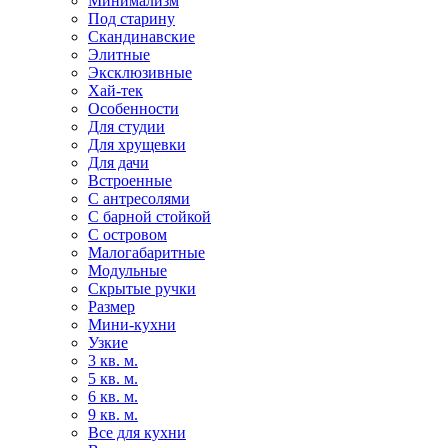
Минимализм
Под старину
Скандинавские
Элитные
Эксклюзивные
Хай-тек
Особенности
Для студии
Для хрущевки
Для дачи
Встроенные
С антресолями
С барной стойкой
С островом
Малогабаритные
Модульные
Скрытые ручки
Размер
Мини-кухни
Узкие
3 кв. м.
5 кв. м.
6 кв. м.
9 кв. м.
Все для кухни