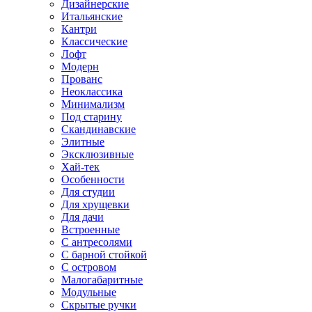
Дизайнерские
Итальянские
Кантри
Классические
Лофт
Модерн
Прованс
Неоклассика
Минимализм
Под старину
Скандинавские
Элитные
Эксклюзивные
Хай-тек
Особенности
Для студии
Для хрущевки
Для дачи
Встроенные
С антресолями
С барной стойкой
С островом
Малогабаритные
Модульные
Скрытые ручки