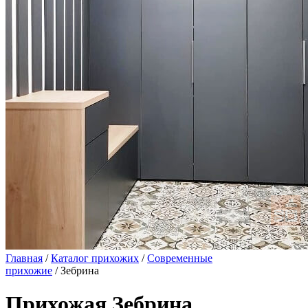
Главная
/
Каталог прихожих
/
Современные
прихожие
/ Зебрина
Прихожая Зебрина