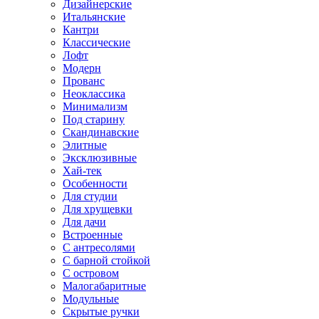
Дизайнерские
Итальянские
Кантри
Классические
Лофт
Модерн
Прованс
Неоклассика
Минимализм
Под старину
Скандинавские
Элитные
Эксклюзивные
Хай-тек
Особенности
Для студии
Для хрущевки
Для дачи
Встроенные
С антресолями
С барной стойкой
С островом
Малогабаритные
Модульные
Скрытые ручки