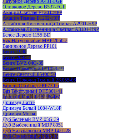
Лазурное Дерево A431-FGP
Оливковое Дерево B537-FGP
Акация Светлая E1201-H8P
Акация Темная E1202-H8P
Алтайская Лиственница Темная A2901-H9P
Алтайская Лиственница Светлая А3101-H9P
Белое Дерево 1155 BD
Бук Натуральный MBP 2050-2
Ванильное Дерево РР101
Венге 1998
Венге 2093-7
Венге BVZ 04G-39
Венге Премиум ZTE1059-19
Венге Светлый 85406-50
Венге Шоколад Темный 2K055-06
Вишня Оксфорд 2К073-05
Вяз Текстурный DH5301-41
Грецкий Орех TEB196-4W
Дримвуд Латте
Дримвуд Белый 1084-W18P
Дримвуд Мокко
Дуб Беленый BVZ 05G-39
Дуб Выбеленный MBP 8051
Дуб Натуральный MBP 1421-28
Дуб Сокальский 2S093-01