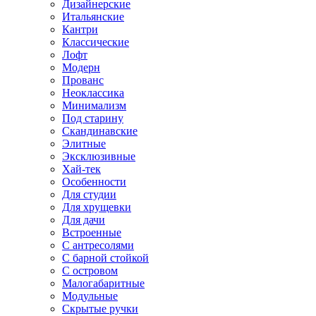
Дизайнерские
Итальянские
Кантри
Классические
Лофт
Модерн
Прованс
Неоклассика
Минимализм
Под старину
Скандинавские
Элитные
Эксклюзивные
Хай-тек
Особенности
Для студии
Для хрущевки
Для дачи
Встроенные
С антресолями
С барной стойкой
С островом
Малогабаритные
Модульные
Скрытые ручки