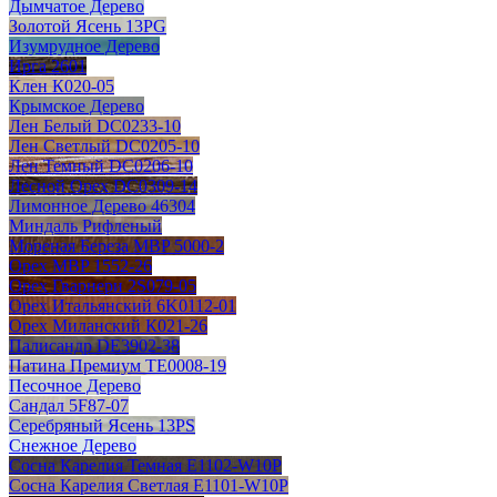
Дымчатое Дерево
Золотой Ясень 13PG
Изумрудное Дерево
Ирга 2601
Клен К020-05
Крымское Дерево
Лен Белый DC0233-10
Лен Светлый DC0205-10
Лен Темный DC0206-10
Лесной Орех DC0309-14
Лимонное Дерево 46304
Миндаль Рифленый
Мореная Береза MBP 5000-2
Орех MBP 1552-26
Орех Гварнери 2S079-05
Орех Итальянский 6K0112-01
Орех Миланский К021-26
Палисандр DE3902-38
Патина Премиум TE0008-19
Песочное Дерево
Сандал 5F87-07
Серебряный Ясень 13PS
Снежное Дерево
Сосна Карелия Темная E1102-W10P
Сосна Карелия Светлая E1101-W10P