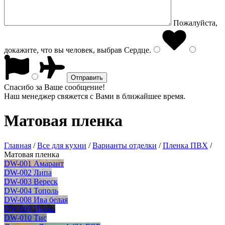
Пожалуйста,
докажите, что вы человек, выбрав
Сердце
.
Спасибо за Ваше сообщение!
Наш менеджер свяжется с Вами в ближайшее время.
Матовая пленка
Главная
/
Все для кухни
/
Варианты отделки
/
Пленка ПВХ
/
Матовая пленка
DW-001 Амарант
DW-002 Липа
DW-003 Вереск
DW-004 Тополь
DW-008 Ива белая
DW-009 Ироко
DW-010 Тис