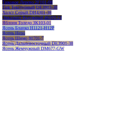
Тиковое Дерево 2F101-08
Тик Текстурный DE3903-38
Холст Серый DH4301-38
Эвкалипт Радужный 46103-23
Яблоня Толедо 3К103-01
Ясень Бланко H1121-H12P
Ясень Неро
Ясень Шимо 80701-7
Ясень Дальневосточный DE3901-38
Ясень Жемчужный DM677-GW