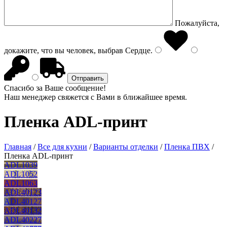
Пожалуйста,
докажите, что вы человек, выбрав
Сердце
.
Спасибо за Ваше сообщение!
Наш менеджер свяжется с Вами в ближайшее время.
Пленка ADL-принт
Главная
/
Все для кухни
/
Варианты отделки
/
Пленка ПВХ
/
Пленка ADL-принт
ADL1039
ADL1052
ADL1063
ADL40123
ADL40127
ADL40132
ADL40227