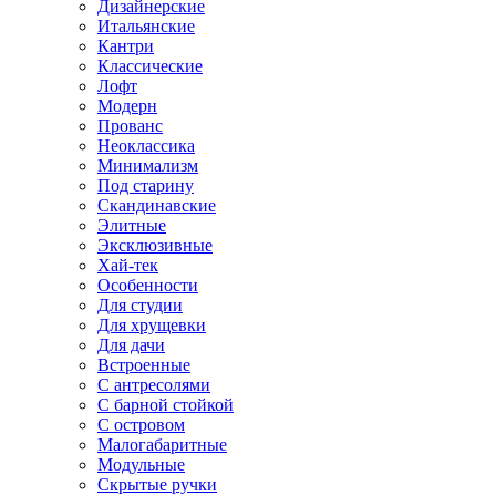
Дизайнерские
Итальянские
Кантри
Классические
Лофт
Модерн
Прованс
Неоклассика
Минимализм
Под старину
Скандинавские
Элитные
Эксклюзивные
Хай-тек
Особенности
Для студии
Для хрущевки
Для дачи
Встроенные
С антресолями
С барной стойкой
С островом
Малогабаритные
Модульные
Скрытые ручки