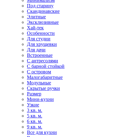
Минимализм
Под старину
Скандинавские
Элитные
Эксклюзивные
Хай-тек
Особенности
Для студии
Для хрущевки
Для дачи
Встроенные
С антресолями
С барной стойкой
С островом
Малогабаритные
Модульные
Скрытые ручки
Размер
Мини-кухни
Узкие
3 кв. м.
5 кв. м.
6 кв. м.
9 кв. м.
Все для кухни