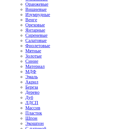
Оранжевые
Вишневые
Изумрудные
Венге
Ореховые
Янтарные
Сиреневые
Салатовые
Фиолетовые
Мятные
Золотые
Синие
Материал
МДФ
Эмаль
Акрил
Береза
Дерево
Дуб
ЛДСП
Массив
Пластик
Шпон
Экошпон
С патиной