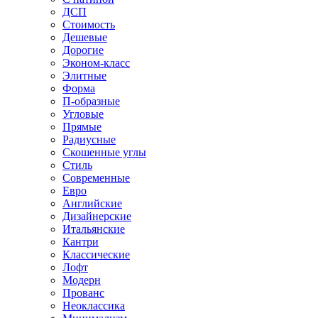
ДСП
Стоимость
Дешевые
Дорогие
Эконом-класс
Элитные
Форма
П-образные
Угловые
Прямые
Радиусные
Скошенные углы
Стиль
Современные
Евро
Английские
Дизайнерские
Итальянские
Кантри
Классические
Лофт
Модерн
Прованс
Неоклассика