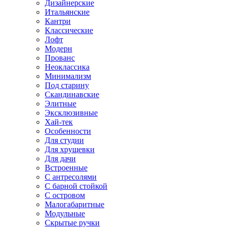
Дизайнерские
Итальянские
Кантри
Классические
Лофт
Модерн
Прованс
Неоклассика
Минимализм
Под старину
Скандинавские
Элитные
Эксклюзивные
Хай-тек
Особенности
Для студии
Для хрущевки
Для дачи
Встроенные
С антресолями
С барной стойкой
С островом
Малогабаритные
Модульные
Скрытые ручки