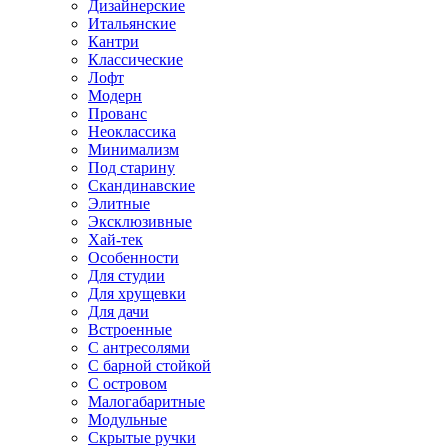
Дизайнерские
Итальянские
Кантри
Классические
Лофт
Модерн
Прованс
Неоклассика
Минимализм
Под старину
Скандинавские
Элитные
Эксклюзивные
Хай-тек
Особенности
Для студии
Для хрущевки
Для дачи
Встроенные
С антресолями
С барной стойкой
С островом
Малогабаритные
Модульные
Скрытые ручки