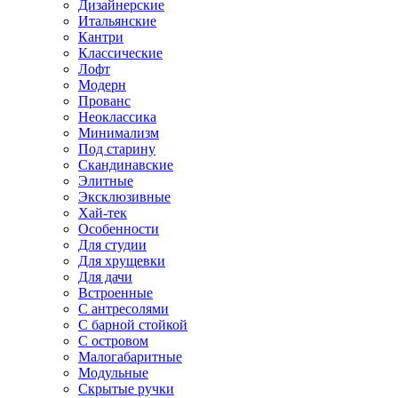
Дизайнерские
Итальянские
Кантри
Классические
Лофт
Модерн
Прованс
Неоклассика
Минимализм
Под старину
Скандинавские
Элитные
Эксклюзивные
Хай-тек
Особенности
Для студии
Для хрущевки
Для дачи
Встроенные
С антресолями
С барной стойкой
С островом
Малогабаритные
Модульные
Скрытые ручки