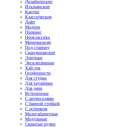
Дизайнерские
Итальянские
Кантри
Классические
Лофт
Модерн
Прованс
Неоклассика
Минимализм
Под старину
Скандинавские
Элитные
Эксклюзивные
Хай-тек
Особенности
Для студии
Для хрущевки
Для дачи
Встроенные
С антресолями
С барной стойкой
С островом
Малогабаритные
Модульные
Скрытые ручки