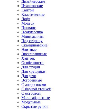
Дизайнерские
Итальянские
Кантри
Классические
Лофт
Модерн
Прованс
Неоклассика
Минимализм
Под старину
Скандинавские
Элитные
Эксклюзивные
Хай-тек
Особенности
Для студии
Для хрущевки
Для дачи
Встроенные
С антресолями
С барной стойкой
С островом
Малогабаритные
Модульные
Скрытые ручки