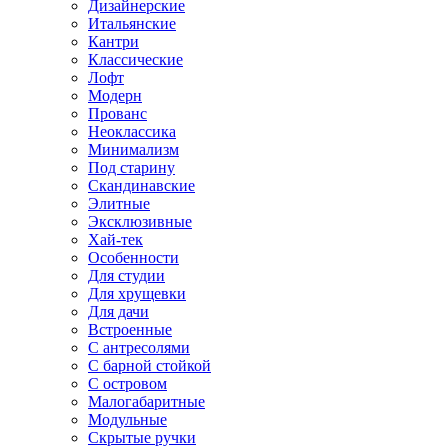
Дизайнерские
Итальянские
Кантри
Классические
Лофт
Модерн
Прованс
Неоклассика
Минимализм
Под старину
Скандинавские
Элитные
Эксклюзивные
Хай-тек
Особенности
Для студии
Для хрущевки
Для дачи
Встроенные
С антресолями
С барной стойкой
С островом
Малогабаритные
Модульные
Скрытые ручки