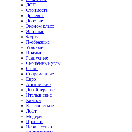
ДСП
Стоимость
Дешевые
Дорогие
Эконом-класс
Элитные
Форма
П-образные
Угловые
Прямые
Радиусные
Скошенные углы
Стиль
Современные
Евро
Английские
Дизайнерские
Итальянские
Кантри
Классические
Лофт
Модерн
Прованс
Неоклассика