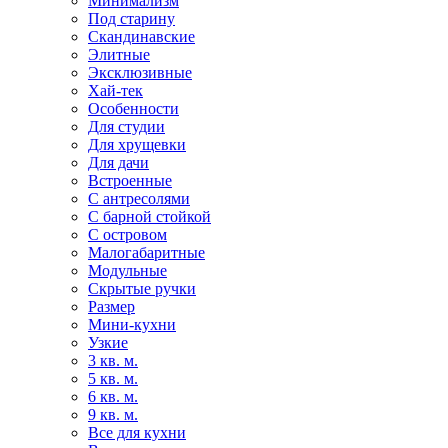
Минимализм
Под старину
Скандинавские
Элитные
Эксклюзивные
Хай-тек
Особенности
Для студии
Для хрущевки
Для дачи
Встроенные
С антресолями
С барной стойкой
С островом
Малогабаритные
Модульные
Скрытые ручки
Размер
Мини-кухни
Узкие
3 кв. м.
5 кв. м.
6 кв. м.
9 кв. м.
Все для кухни