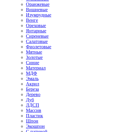
Оранжевые
Вишневые
Изумрудные
Венге
Ореховые
Янтарные
Сиреневые
Салатовые
Фиолетовые
Мятные
Золотые
Синие
Материал
МДФ
Эмаль
Акрил
Береза
Дерево
Дуб
ЛДСП
Массив
Пластик
Шпон
Экошпон
С патиной