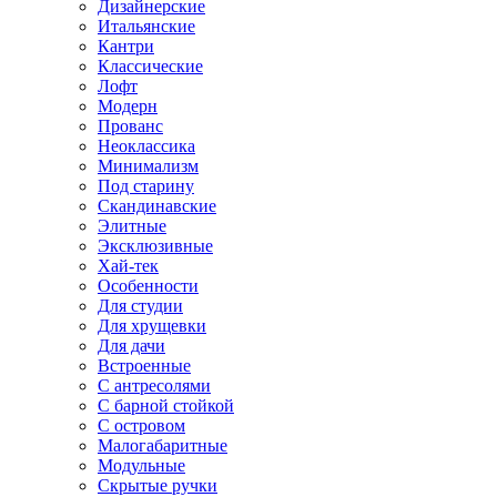
Дизайнерские
Итальянские
Кантри
Классические
Лофт
Модерн
Прованс
Неоклассика
Минимализм
Под старину
Скандинавские
Элитные
Эксклюзивные
Хай-тек
Особенности
Для студии
Для хрущевки
Для дачи
Встроенные
С антресолями
С барной стойкой
С островом
Малогабаритные
Модульные
Скрытые ручки