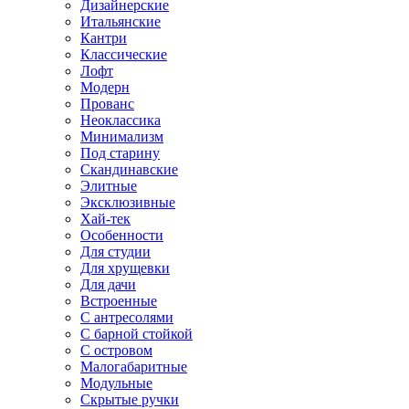
Дизайнерские
Итальянские
Кантри
Классические
Лофт
Модерн
Прованс
Неоклассика
Минимализм
Под старину
Скандинавские
Элитные
Эксклюзивные
Хай-тек
Особенности
Для студии
Для хрущевки
Для дачи
Встроенные
С антресолями
С барной стойкой
С островом
Малогабаритные
Модульные
Скрытые ручки