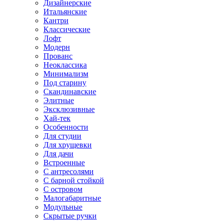
Дизайнерские
Итальянские
Кантри
Классические
Лофт
Модерн
Прованс
Неоклассика
Минимализм
Под старину
Скандинавские
Элитные
Эксклюзивные
Хай-тек
Особенности
Для студии
Для хрущевки
Для дачи
Встроенные
С антресолями
С барной стойкой
С островом
Малогабаритные
Модульные
Скрытые ручки