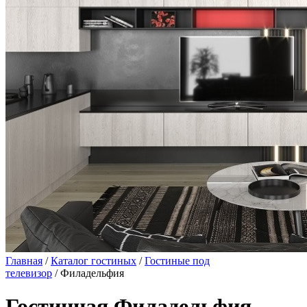
Главная
/
Каталог гостиных
/
Гостиные под
телевизор
/ Филадельфия
Гостинная Филадельфия