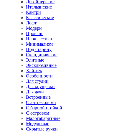
Дизайнерские
Итальянские
Кантри
Классические
Лофт
Модерн
Прованс
Неоклассика
Минимализм
Под старину
Скандинавские
Элитные
Эксклюзивные
Хай-тек
Особенности
Для студии
Для хрущевки
Для дачи
Встроенные
С антресолями
С барной стойкой
С островом
Малогабаритные
Модульные
Скрытые ручки