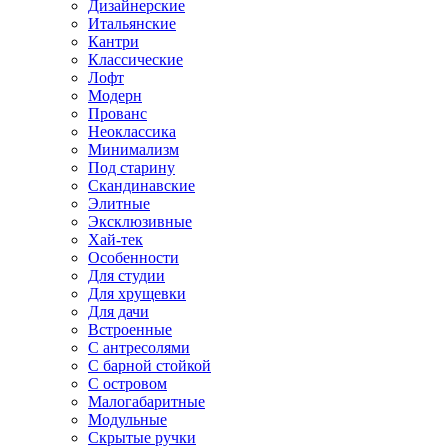
Дизайнерские
Итальянские
Кантри
Классические
Лофт
Модерн
Прованс
Неоклассика
Минимализм
Под старину
Скандинавские
Элитные
Эксклюзивные
Хай-тек
Особенности
Для студии
Для хрущевки
Для дачи
Встроенные
С антресолями
С барной стойкой
С островом
Малогабаритные
Модульные
Скрытые ручки