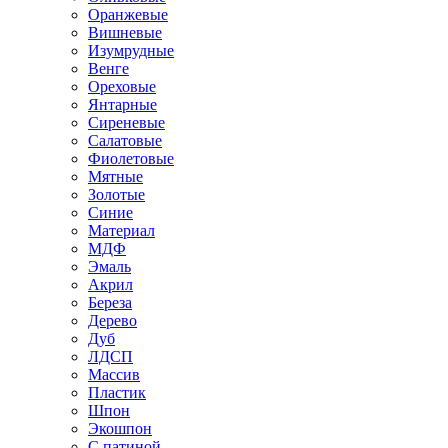
Оранжевые
Вишневые
Изумрудные
Венге
Ореховые
Янтарные
Сиреневые
Салатовые
Фиолетовые
Мятные
Золотые
Синие
Материал
МДФ
Эмаль
Акрил
Береза
Дерево
Дуб
ЛДСП
Массив
Пластик
Шпон
Экошпон
С патиной