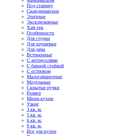
Минимализм
Под старину
Скандинавские
Элитные
Эксклюзивные
Хай-тек
Особенности
Для студии
Для хрущевки
Для дачи
Встроенные
С антресолями
С барной стойкой
С островом
Малогабаритные
Модульные
Скрытые ручки
Размер
Мини-кухни
Узкие
3 кв. м.
5 кв. м.
6 кв. м.
9 кв. м.
Все для кухни