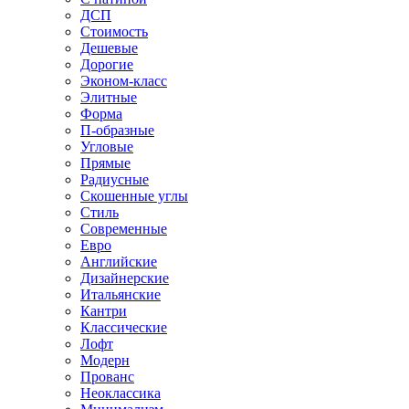
ДСП
Стоимость
Дешевые
Дорогие
Эконом-класс
Элитные
Форма
П-образные
Угловые
Прямые
Радиусные
Скошенные углы
Стиль
Современные
Евро
Английские
Дизайнерские
Итальянские
Кантри
Классические
Лофт
Модерн
Прованс
Неоклассика