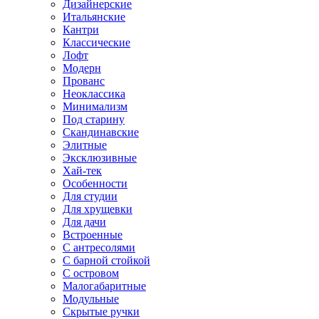
Дизайнерские
Итальянские
Кантри
Классические
Лофт
Модерн
Прованс
Неоклассика
Минимализм
Под старину
Скандинавские
Элитные
Эксклюзивные
Хай-тек
Особенности
Для студии
Для хрущевки
Для дачи
Встроенные
С антресолями
С барной стойкой
С островом
Малогабаритные
Модульные
Скрытые ручки