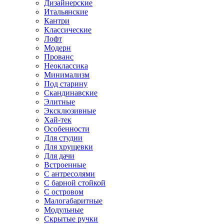
Дизайнерские
Итальянские
Кантри
Классические
Лофт
Модерн
Прованс
Неоклассика
Минимализм
Под старину
Скандинавские
Элитные
Эксклюзивные
Хай-тек
Особенности
Для студии
Для хрущевки
Для дачи
Встроенные
С антресолями
С барной стойкой
С островом
Малогабаритные
Модульные
Скрытые ручки