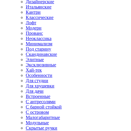
Дизайнерские
Итальянские
Кантри
Классические
Лофт
Модерн
Прованс
Неоклассика
Минимализм
Под старину
Скандинавские
Элитные
Эксклюзивные
Хай-тек
Особенности
Для студии
Для хрущевки
Для дачи
Встроенные
С антресолями
С барной стойкой
С островом
Малогабаритные
Модульные
Скрытые ручки