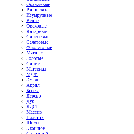
Оранжевые
Вишневые
Изумрудные
Венге
Ореховые
Янтарные
Сиреневые
Салатовые
Фиолетовые
Мятные
Золотые
Синие
Материал
МДФ
Эмаль
Акрил
Береза
Дерево
Дуб
ЛДСП
Массив
Пластик
Шпон
Экошпон
С патиной