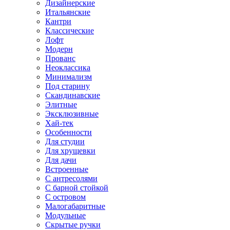
Дизайнерские
Итальянские
Кантри
Классические
Лофт
Модерн
Прованс
Неоклассика
Минимализм
Под старину
Скандинавские
Элитные
Эксклюзивные
Хай-тек
Особенности
Для студии
Для хрущевки
Для дачи
Встроенные
С антресолями
С барной стойкой
С островом
Малогабаритные
Модульные
Скрытые ручки