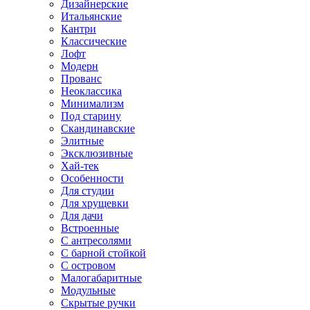
Дизайнерские
Итальянские
Кантри
Классические
Лофт
Модерн
Прованс
Неоклассика
Минимализм
Под старину
Скандинавские
Элитные
Эксклюзивные
Хай-тек
Особенности
Для студии
Для хрущевки
Для дачи
Встроенные
С антресолями
С барной стойкой
С островом
Малогабаритные
Модульные
Скрытые ручки