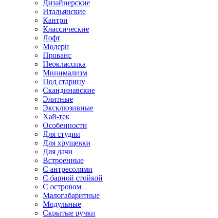
Дизайнерские
Итальянские
Кантри
Классические
Лофт
Модерн
Прованс
Неоклассика
Минимализм
Под старину
Скандинавские
Элитные
Эксклюзивные
Хай-тек
Особенности
Для студии
Для хрущевки
Для дачи
Встроенные
С антресолями
С барной стойкой
С островом
Малогабаритные
Модульные
Скрытые ручки